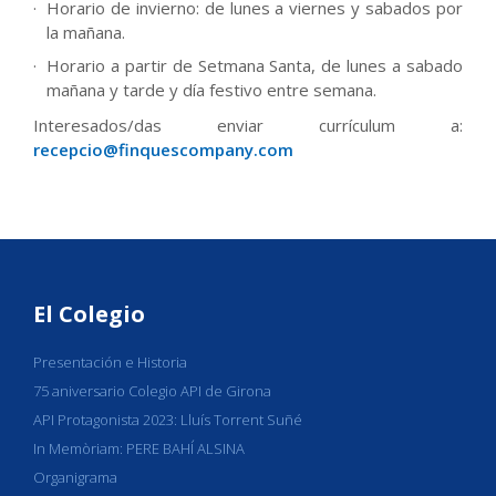
Horario de invierno: de lunes a viernes y sabados por
la mañana.
Horario a partir de Setmana Santa, de lunes a sabado
mañana y tarde y día festivo entre semana.
Interesados/das enviar currículum a:
recepcio@finquescompany.com
El Colegio
Presentación e Historia
75 aniversario Colegio API de Girona
API Protagonista 2023: Lluís Torrent Suñé
In Memòriam: PERE BAHÍ ALSINA
Organigrama