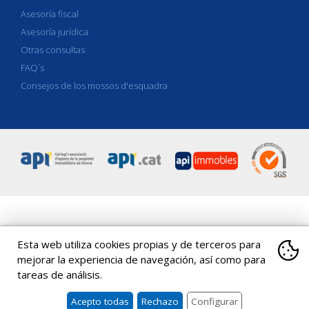
Asesoría fiscal
Asesoría jurídica
Otras consultas
FAQ´s
Consejos de los mossos d'esquadra
C/ Eiximenis 18, Entresol-1a
|
17001
Girona
|
|
Spain
Tel
.
+34 972
Esta web utiliza cookies propias y de terceros para
20 36 17
|
Tel
.
+34 972 20 39 78
|
coapi@apigirona.com
mejorar la experiencia de navegación, así como para
Copyright 2026 ©
API Girona
|
Aviso legal
|
Canal de denuncias
|
tareas de análisis.
Política de cookies
|
Propiedad intelectual
Acepto todas
Rechazo
Configurar
¿Qué son las cookies?