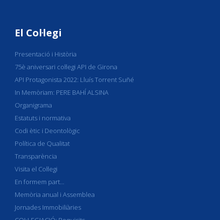
El Col·legi
Presentació i Història
75è aniversari col·legi API de Girona
API Protagonista 2022: Lluís Torrent Suñé
In Memòriam: PERE BAHÍ ALSINA
Organigrama
Estatuts i normativa
Codi ètic i Deontològic
Política de Qualitat
Transparència
Visita el Col·legi
En formem part...
Memòria anual i Assemblea
Jornades Immobiliàries
COL·LEGIACIÓ: Requisits