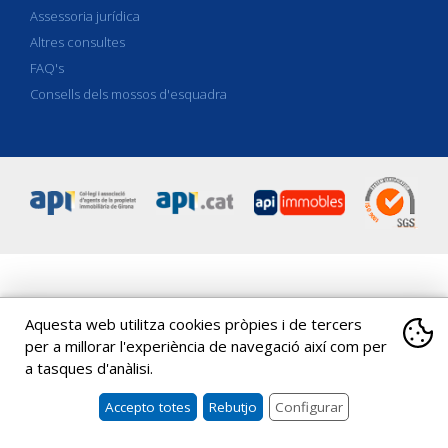
Assessoria jurídica
Altres consultes
FAQ's
Consells dels mossos d'esquadra
C/ Eiximenis 18, Entresol-1a
|
17001
Girona
|
|
Spain
Tel
.
+34 972
Aquesta web utilitza cookies pròpies i de tercers
20 36 17
|
Tel
.
+34 972 20 39 78
|
coapi@apigirona.com
per a millorar l'experiència de navegació així com per
Copyright 2026 ©
API Girona
|
Avís legal
|
Canal de denúncies
|
a tasques d'anàlisi.
Política de cookies
|
Propietat intelectual
Accepto totes
Rebutjo
Configurar
Què són les cookies?
Disseny web:
Una cookie és un petit arxiu que s'emmagatzema a