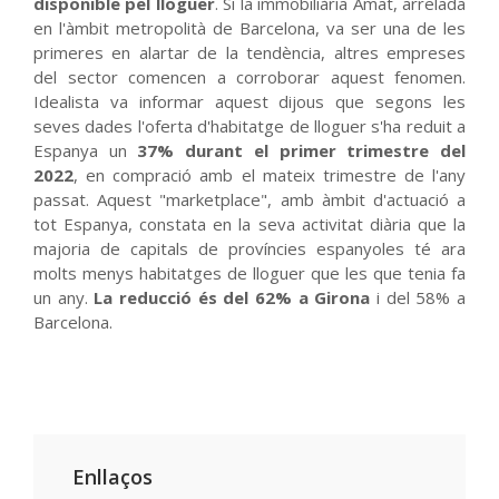
disponible pel lloguer
. Si la immobiliària Amat, arrelada
en l'àmbit metropolità de Barcelona, va ser una de les
primeres en alartar de la tendència, altres empreses
del sector comencen a corroborar aquest fenomen.
Idealista va informar aquest dijous que segons les
seves dades l'oferta d'habitatge de lloguer s'ha reduit a
Espanya un
37% durant el primer trimestre del
2022
, en compració amb el mateix trimestre de l'any
passat. Aquest "marketplace", amb àmbit d'actuació a
tot Espanya, constata en la seva activitat diària que la
majoria de capitals de províncies espanyoles té ara
molts menys habitatges de lloguer que les que tenia fa
un any.
La reducció és del 62% a Girona
i del 58% a
Barcelona.
Enllaços