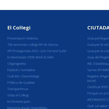
El Col·legi
CIUTAD
Presentació i Història
Guia pel llogue
75è aniversari col·legi API de Girona
Guia per la ve
API Protagonista 2022: Lluís Torrent Suñé
Guia per la co
In Memòriam: PERE BAHÍ ALSINA
Guia del Regist
Organigrama
INE. Estadístiq
Estatuts i normativa
Servei API IM
Codi ètic i Deontològic
Registre d'Agen
(aicat)
Política de Qualitat
Certificat d'Efi
Transparència
Perquè un prof
Visita el Col·legi
INFORMACIÓ C
En formem part...
Què cal saber a
Memòria anual i Assemblea