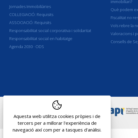
immobiliari?
Jornades Immobiliàries
Què podem exigi
COL·LEGIACIÓ: Requisits
Fiscalitat no re
ASSOCIACIÓ: Requisits
Vols rebre la n
Responsabilitat social corporativa i solidaritat
Valoracions i p
Responsabilitat social en habitatge
Consells de Se
Agenda 2030 · ODS
Aquesta web utilitza cookies pròpies i de
tercers per a millorar l'experiència de
navegació així com per a tasques d'anàlisi.