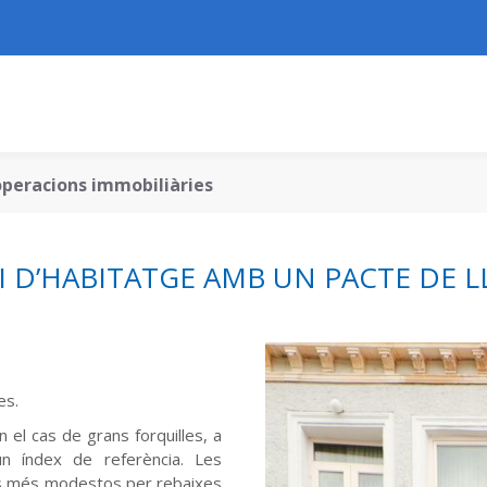
s operacions immobiliàries
EI D’HABITATGE AMB UN PACTE DE 
es.
n el cas de grans forquilles, a
un índex de referència. Les
mos més modestos per rebaixes