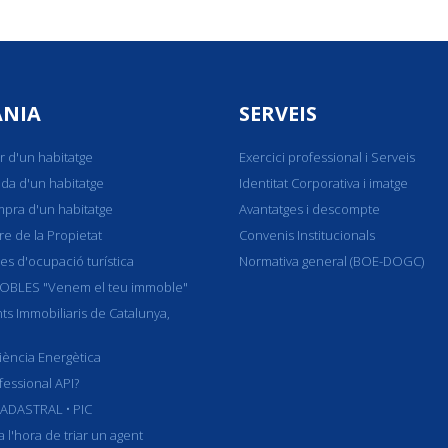
ANIA
SERVEIS
r d'un habitatge
Exercici professional i Serveis
nda d'un habitatge
Identitat Corporativa i imatge
mpra d'un habitatge
Avantatges i descompte
re de la Propietat
Convenis Institucionals
ues d'ocupació turística
Normativa general (BOE-DOGC)
MOBLES "Venem el teu immoble"
ts Immobiliaris de Catalunya,
ciència Energètica
essional API?
ADASTRAL • PIC
 l'hora de triar un agent