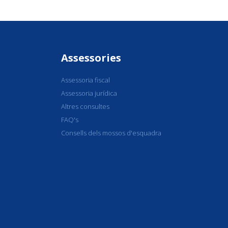
Assessories
Assessoria fiscal
Assessoria jurídica
Altres consultes
FAQ's
Consells dels mossos d'esquadra