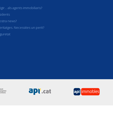
r... als agents immobiliaris?
sidents
ostra news?
eritatges. Necessites un perit?
guretat