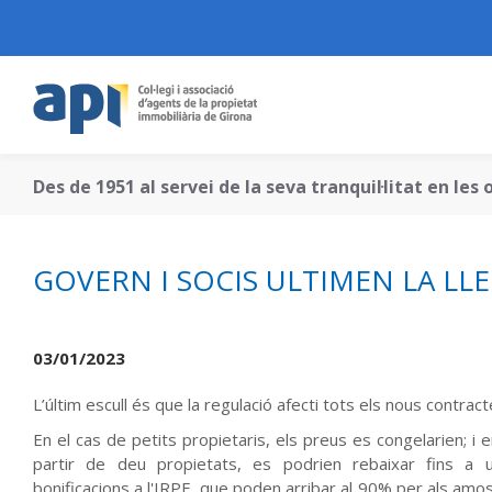
Des de 1951 al servei de la seva tranquil·litat en le
GOVERN I SOCIS ULTIMEN LA LL
03/01/2023
L’últim escull és que la regulació afecti tots els nous contract
En el cas de petits propietaris, els preus es congelarien; i e
partir de deu propietats, es podrien rebaixar fins a 
bonificacions a l'IRPF, que poden arribar al 90% per als a