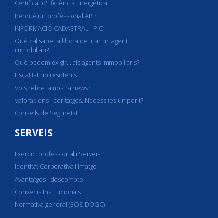
Certificat d'Eficiència Energètica
Perquè un professional API?
INFORMACIÓ CADASTRAL • PIC
Què cal saber a l'hora de triar un agent
immobiliari?
Què podem exigir... als agents immobiliaris?
Fiscalitat no residents
Vols rebre la nostra news?
Valoracions i peritatges. Necessites un perit?
Consells de Seguretat
SERVEIS
Exercici professional i Serveis
Identitat Corporativa i imatge
Avantatges i descompte
Convenis Institucionals
Normativa general (BOE-DOGC)