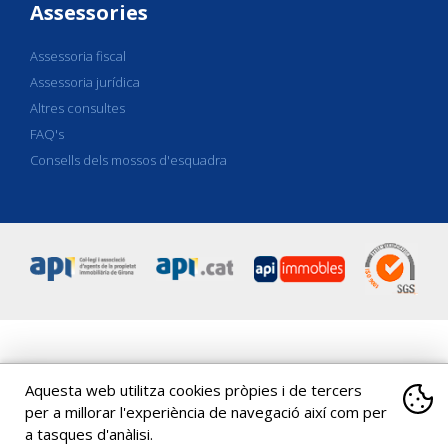
Assessories
Assessoria fiscal
Assessoria jurídica
Altres consultes
FAQ's
Consells dels mossos d'esquadra
C/ Eiximenis 18, Entresol-1a
|
17001
Girona
|
|
Spain
Tel
.
+34 972
Aquesta web utilitza cookies pròpies i de tercers
20 36 17
|
Tel
.
+34 972 20 39 78
|
coapi@apigirona.com
per a millorar l'experiència de navegació així com per
Copyright 2026 ©
API Girona
|
Avís legal
|
Canal de denúncies
|
a tasques d'anàlisi.
Política de cookies
|
Propietat intelectual