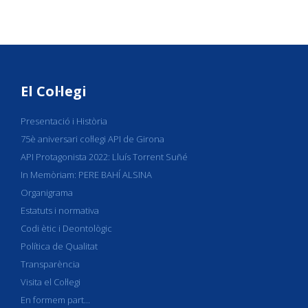
El Col·legi
Presentació i Història
75è aniversari col·legi API de Girona
API Protagonista 2022: Lluís Torrent Suñé
In Memòriam: PERE BAHÍ ALSINA
Organigrama
Estatuts i normativa
Codi ètic i Deontològic
Política de Qualitat
Transparència
Visita el Col·legi
En formem part...